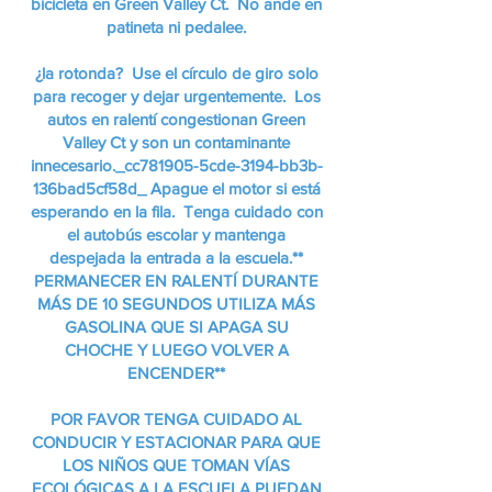
bicicleta en Green Valley Ct. No ande en
patineta ni pedalee.
¿la rotonda? Use el círculo de giro solo
para recoger y dejar urgentemente. Los
autos en ralentí congestionan Green
Valley Ct y son un contaminante
innecesario._cc781905-5cde-3194-bb3b-
136bad5cf58d_ Apague el motor si está
esperando en la fila. Tenga cuidado con
el autobús escolar y mantenga
despejada la entrada a la escuela.**
PERMANECER EN RALENTÍ DURANTE
MÁS DE 10 SEGUNDOS UTILIZA MÁS
GASOLINA QUE SI APAGA SU
CHOCHE Y LUEGO VOLVER A
ENCENDER**
POR FAVOR TENGA CUIDADO AL
CONDUCIR Y ESTACIONAR PARA QUE
LOS NIÑOS QUE TOMAN VÍAS
ECOLÓGICAS A LA ESCUELA PUEDAN