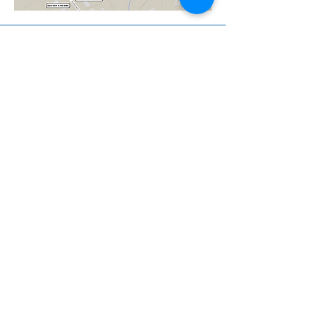
DONATE
PONERSE EN CONTACTO
PONERSE EN CONTACTO
46 Green Valley Ct.
San Anselmo, CA 94960
Teléfono:
(415)-454-7409