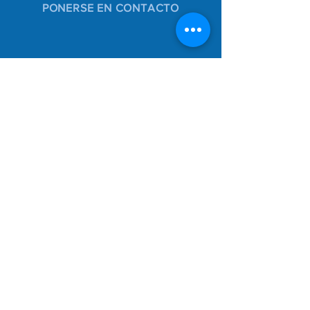
PONERSE EN CONTACTO
PONERSE EN CONTACTO
46 Green Valley Ct.
San Anselmo, CA 94960
Teléfono:
(415)-454-7409
hiddenvalleyhawkspto@gmail.com