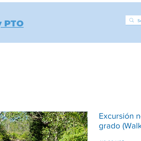
y PTO
edule
Activities & Events
Support
Resources
Excursión n
grado (Wal