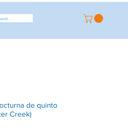
Spirit Wear
About
. . .
octurna de quinto
ker Creek)