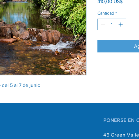
Precio
410,00 US$
Cantidad
*
Ag
del 5 al 7 de junio
PONERSE EN 
46 Green Valle