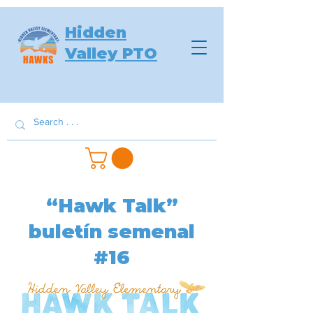
Hidden
Valley PTO
“Hawk Talk”
buletín semenal
#16