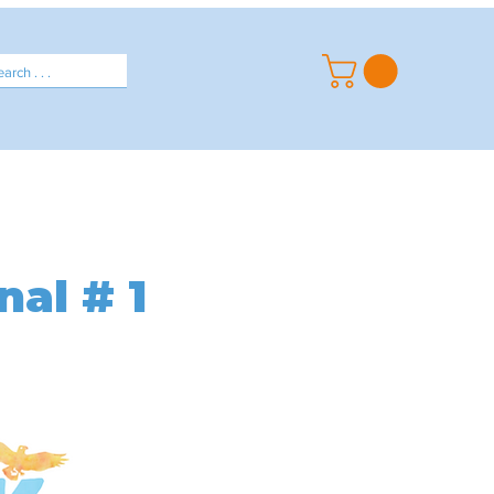
Spirit Wear
About
. . .
al # 1