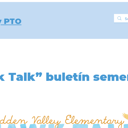
y PTO
edule
Activities & Events
Support
Resources
 Talk” buletín semen