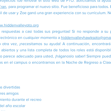
proyectos fue renovar el sitio web de PTO. Solicitamos la ayu
Tran
, para programar el nuevo sitio. Fue beneficioso para todos.
il de usar y Zoe ganó una gran experiencia con su currículum. 
.hiddenvalleypto.org
r respuestas a casi todas sus preguntas! Si no responde a su
electrónico en cualquier momento a
hiddenvalleyhawkspto@gmai
 otra vez, ¡necesitamos su ayuda! A continuación, encontrará 
 abiertos y una lista completa de todos los roles está disponi
lgo parece adecuado para usted, ¡háganoslo saber! Siempre pue
nos en el campus o encontrarnos en la Noche de Regreso a Clase
s divertidas
res amigos
iento durante el recreo
del año escolar