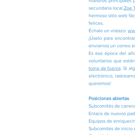
nuestros principales 
secundaria local,
Zoe 
hermoso sitio web fác
felices.
Échale un vistazo:
www
¡Úselo para encontra
enviarnos un correo 
Es esa época del año
voluntarios que están
toma de fuerza
. Si a
electrónico, rastrear
queremos!
Posiciones abiertas
Subcomités de carrera
Enlace de nuevos pad
Equipos de enriquecim
Subcomités de inicio 