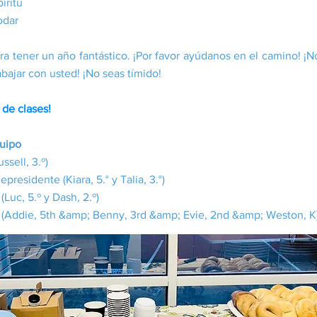
íritu
odar
a tener un año fantástico. ¡Por favor ayúdanos en el camino! ¡N
abajar con usted! ¡No seas tímido!
 de clases!
quipo
ussell, 3.º)
epresidente (Kiara, 5.° y Talia, 3.°)
Luc, 5.º y Dash, 2.º)
a (Addie, 5th &amp; Benny, 3rd &amp; Evie, 2nd &amp; Weston, K