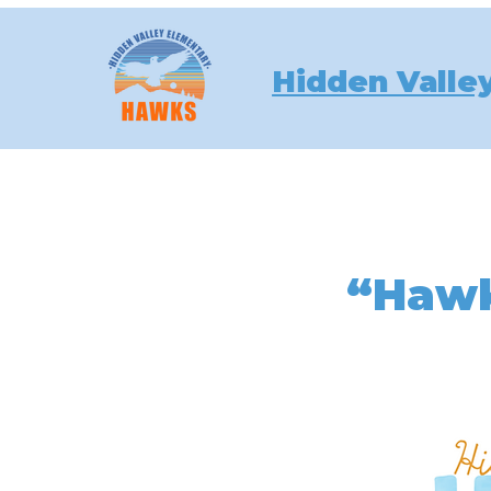
Hidden Valle
Hogar
Calendar & Bell Sch
“Hawk