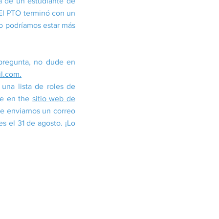
da de un estudiante de
 El PTO terminó con un
No podríamos estar más
 pregunta, no dude en
l.com.
una lista de roles de
ble en the
sitio web de
de enviarnos un correo
s el 31 de agosto. ¡Lo