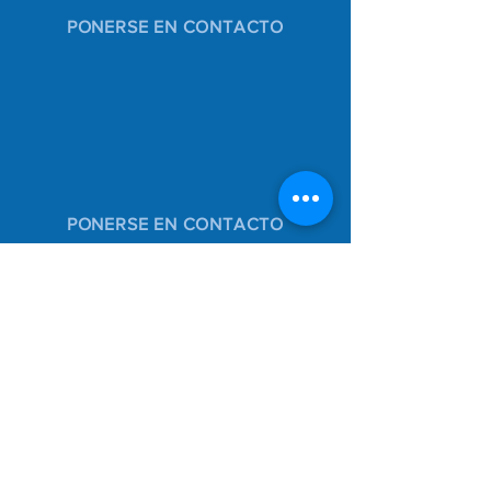
PONERSE EN CONTACTO
PONERSE EN CONTACTO
46 Green Valley Ct.
San Anselmo, CA 94960
Teléfono:
(415)-454-7409
hiddenvalleyhawkspto@gmail.com